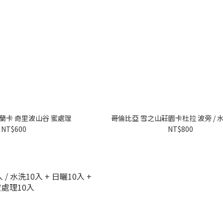
蘭卡 奇里波山谷 蜜處理
哥倫比亞 雪之山莊園卡杜拉 波旁 / 水
NT$600
NT$800