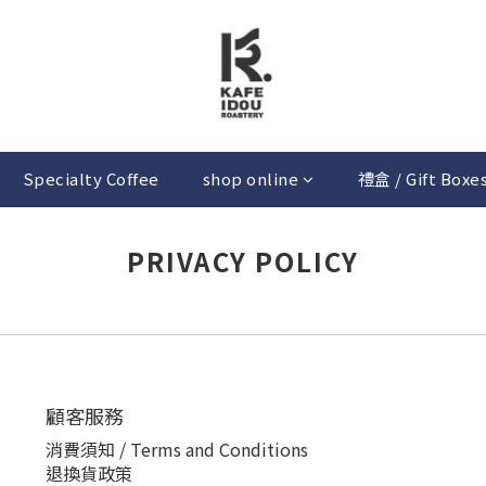
Specialty Coffee
shop online
禮盒 / Gift Boxe
PRIVACY POLICY
顧客服務
消費須知 / Terms and Conditions
退換貨政策